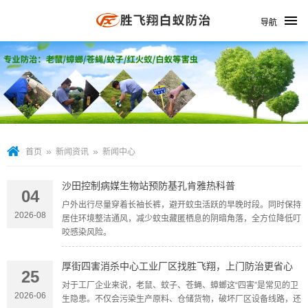
导航
»
»
首页
新闻资讯
新闻中心
沙田控制病媒生物站预防基孔肯雅热科普
04
户外出行尽量穿着长袖长裤，避开蚊虫活跃的早晚时段。同时保持
2026-08
居住环境整洁通风，减少蚊虫藏匿栖息的阴暗角落，全方位降低叮
咬感染风险。
厚街四害消杀中心工业厂区找胜飞翔，上门防治更省心
25
对于工厂企业来说，老鼠、蚊子、苍蝇、蟑螂这“四害”是常见的卫
2026-06
生隐患。不仅会污染生产原料、仓储货物，破坏厂区设备线路，还