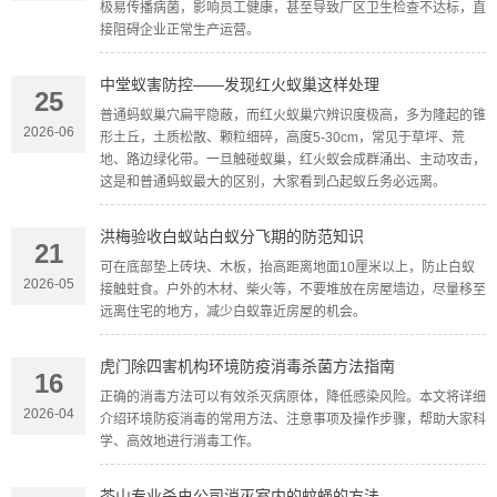
极易传播病菌，影响员工健康，甚至导致厂区卫生检查不达标，直
接阻碍企业正常生产运营。
中堂蚁害防控——发现红火蚁巢这样处理
25
普通蚂蚁巢穴扁平隐蔽，而红火蚁巢穴辨识度极高，多为隆起的锥
2026-06
形土丘，土质松散、颗粒细碎，高度5-30cm，常见于草坪、荒
地、路边绿化带。一旦触碰蚁巢，红火蚁会成群涌出、主动攻击，
这是和普通蚂蚁最大的区别，大家看到凸起蚁丘务必远离。
洪梅验收白蚁站白蚁分飞期的防范知识
21
可在底部垫上砖块、木板，抬高距离地面10厘米以上，防止白蚁
2026-05
接触蛀食。户外的木材、柴火等，不要堆放在房屋墙边，尽量移至
远离住宅的地方，减少白蚁靠近房屋的机会。
虎门除四害机构环境防疫消毒杀菌方法指南
16
正确的消毒方法可以有效杀灭病原体，降低感染风险。本文将详细
2026-04
介绍环境防疫消毒的常用方法、注意事项及操作步骤，帮助大家科
学、高效地进行消毒工作。
茶山专业杀虫公司消灭室内的蚊蝇的方法