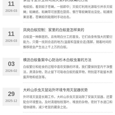
11
电蚊拍，看到蚊子苍蝇，一拍即中；灭蚊灯利用光源吸引并杀灭蚊
2026-03
蝇；粘蝇纸、粘蝇带可放置在厨房、餐厅等蚊蝇常出没处，粘捕效
果显著，苍蝇拍则能随时手动出击。
凤岗白蚁控制：家里的白蚁是怎样来的
11
白蚁是一种群居的，且有明白分工的害虫，它们自身有强大的繁衍
2026-03
能力，只需一找到合适的地方(温度和湿度合适)落脚，随着时间的
推移就会产生出上千上万的白蚁。
横沥白蚁备案中心防治杉木白蚁虫害的方法
03
白蚁繁衍和蛀食的过程中喜欢安静的环境，我们要保持室内干净整
2026-02
洁，肃清杂物，防止留下可吸收白蚁的废弃物，特别是不能留木质
废弃物和纸张等。
大岭山杀虫灭鼠站外环境专用灭鼠器优势
29
外环境灭鼠是长期工作，大岭山杀虫灭鼠站除了安装灭鼠器，还要
2025-12
配合环境整治。及时清理枯枝落叶、堆放的杂物，密封下水道口和
墙体缝隙，减少老鼠的藏身之处。