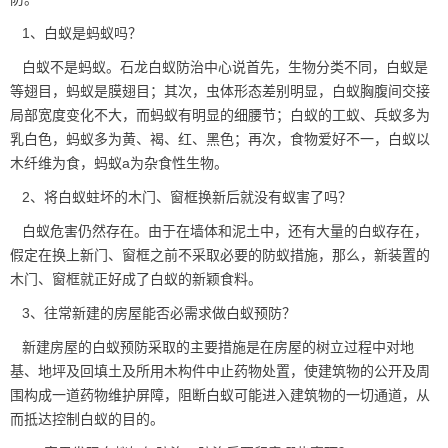
1、白蚁是蚂蚁吗？
白蚁不是蚂蚁。石龙白蚁防治中心说首先，生物分类不同，白蚁是
等翅目，蚂蚁是膜翅目；其次，虫体形态差别明显，白蚁胸腹间交接
局部宽度变化不大，而
蚂蚁
有明显的细腰节；白蚁的工蚁、兵蚁多为
乳白色，蚂蚁多为黄、褐、红、黑色；再次，食物爱好不一，白蚁以
木纤维为食，蚂蚁a为杂食性生物。
2、将白蚁蛀坏的木门、窗框换新后就没有蚁害了吗？
白蚁危害仍然存在。由于在墙体和泥土中，还有大量的白蚁存在，
假定在换上新门、窗框之前不采取必要的防蚁措施，那么，新装置的
木门、窗框就正好成了白蚁的新颖食料。
3、往常新建的房屋能否必需求做白蚁预防？
新建房屋的白蚁预防采取的主要措施是在房屋的树立过程中对地
基、地坪及回填土及所用木构件中止药物处置，使建筑物的公开及周
围构成一道药物维护屏障，阻断白蚁可能进入建筑物的一切通道，从
而抵达控制白蚁的目的。