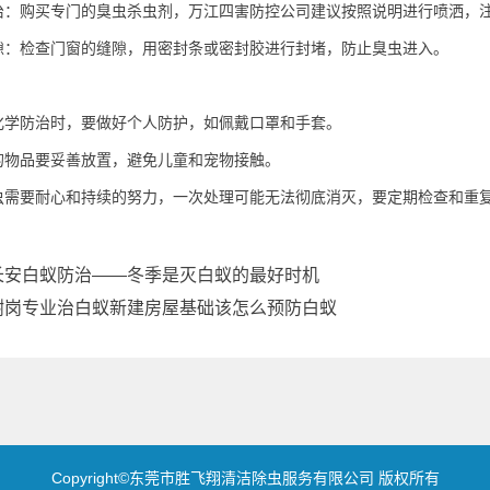
治：购买专门的臭虫杀虫剂，万江四害防控公司建议按照说明进行喷洒，
隙：检查门窗的缝隙，用密封条或密封胶进行封堵，
防止臭虫
进入。
化学防治时，要做好个人防护，如佩戴口罩和手套。
的物品要
妥善放置
，避免儿童和宠物接触。
虫需要耐心和持续的努力，一次处理可能无法彻底消灭，要定期检查和重
长安白蚁防治——冬季是灭白蚁的最好时机
谢岗专业治白蚁新建房屋基础该怎么预防白蚁
Copyright©东莞市胜飞翔清洁除虫服务有限公司 版权所有