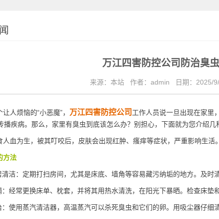
闻
万江四害防控公司防治臭
来源：本站
作者：admin
日期：2025/9/
万江四害防控公司
让人烦恼的“小恶魔”，
工作人员说一旦出现在家里
传播疾病。那么，家里有臭虫到底该怎么办？别担心，下面就为您介绍几
人血为生，被其叮咬后，皮肤会
出现红肿
、瘙痒等症状，严重影响生活
的方法
居清洁：定期打扫房间，尤其是床底、墙角等容易藏污纳垢的地方。及时
铺：经常更换床单、枕套，并将其用热水清洗，在阳光下暴晒。检查床垫
治：使用蒸汽清洁器，高温蒸汽可以杀死臭虫和它们的卵。用吸尘器仔细