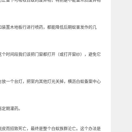
防止留下可吸收白蚁的废弃物，特别是不能留木质废弃物
如装置木地板行进行喷药，都能降低后期蚁害发作的几
这个时间段我们该把门窗都打开（或打开窗纱），避免它
方放一个台灯，把室内其他灯光关掉，横沥白蚁备案中心
再定期灌药。
脱皮而招致死亡，最终是整个
白蚁族群
沦亡。这个办法是