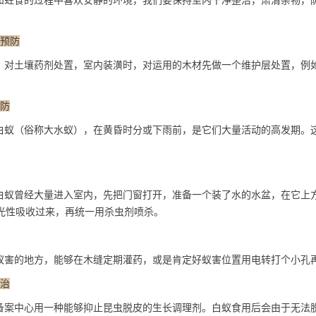
蛀食的过程中喜欢安静的环境，我们要保持室内干净整洁，肃清杂物，
前预防
对土壤药剂处置，
室内装潢
时，对运用的木材先做一个维护层处置，例
预防
蚁（俗称大水蚁），在黄昏时分或下雨前，是它们大量活动的高发期。
。
蚁曾经大量进入室内，先把门窗打开，准备一个装了水的水盆，在它上
光性吸收过来，再统一用
杀虫剂
喷杀。
害的地方，能够在木缝定期灌药，或是肯定好蚁害位置用电转打个小孔
灭治
案中心用一种能够抑止昆虫脱皮的生长调理剂。白蚁食用后会由于无法