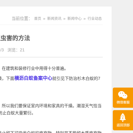
当前位置：
»
»
»
首页
新闻资讯
新闻中心
行业动态
蚁虫害的方法
/3
浏览：
21
，在建筑和装修行业中用得十分普遍。
横沥白蚁备案中心
袭，下面
就引见下防治杉木白蚁的7
。所以我们要保证室内环境和家具的干燥。潮湿天气恰当
防止白蚁大量繁衍。