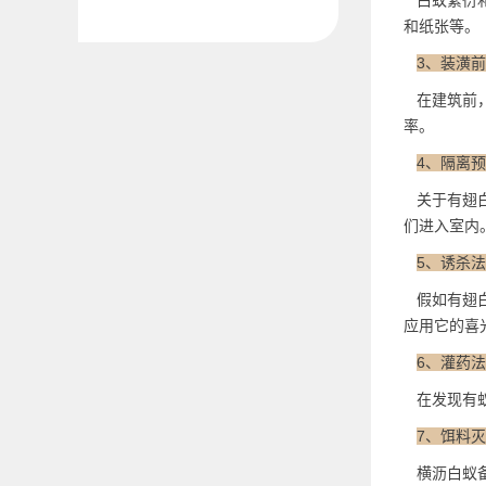
白蚁繁衍和
和纸张等。
3、装潢
在建筑前，
率。
4、隔离
关于有翅白
们进入室内
5、诱杀法
假如有翅白
应用它的喜
6、灌药法
在发现有蚁
7、饵料
横沥白蚁备