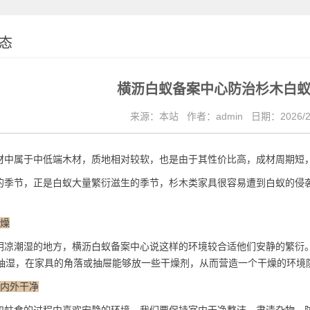
态
横沥白蚁备案中心防治杉木白
来源：本站
作者：admin
日期：2026/2
中属于中低端木材，质地相对较软，也是由于其性价比高，成材周期短
季节，正是白蚁大量繁衍滋生的季节，杉木类家具很容易遭到白蚁的侵
干燥
凉潮湿的地方，横沥白蚁备案中心说这样的环境较合适他们安静的繁衍
抽湿，在家具的角落或抽屉能够放一些干燥剂，从而营造一个干燥的环境
室内外干净