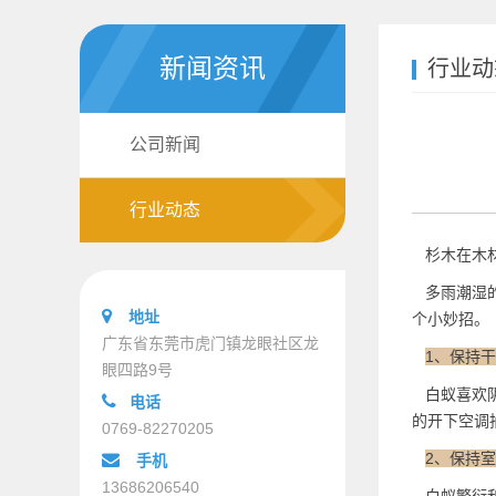
新闻资讯
行业动
公司新闻
行业动态
杉木在木材
多雨潮湿的
地址
个小妙招。
广东省东莞市虎门镇龙眼社区龙
1、保持
眼四路9号
白蚁喜欢阴
电话
的开下空调
0769-82270205
2、保持
手机
13686206540